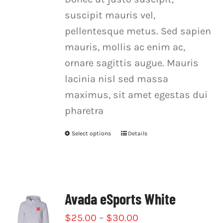
suscipit mauris vel,
pellentesque metus. Sed sapien
mauris, mollis ac enim ac,
ornare sagittis augue. Mauris
lacinia nisl sed massa
maximus, sit amet egestas dui
pharetra
Select options
Details
This
product
has
multiple
Avada eSports White
variants.
The
$
25.00
–
$
30.00