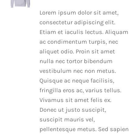
options
Lorem ipsum dolor sit amet,
may
consectetur adipiscing elit.
be
Etiam et iaculis lectus. Aliquam
chosen
ac condimentum turpis, nec
on
aliquet odio. Proin sit amet
the
nulla nec tortor bibendum
product
vestibulum nec non metus.
page
Quisque ac neque facilisis,
fringilla eros ac, varius tellus.
Vivamus sit amet felis ex.
Donec ut justo suscipit,
suscipit mauris vel,
pellentesque metus. Sed sapien