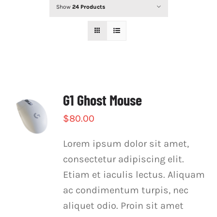
INSTRUCTORS
Show
24 Products
SCHEDULE
FORMS
CONTACT US
G1 Ghost Mouse
$
80.00
Lorem ipsum dolor sit amet,
consectetur adipiscing elit.
Etiam et iaculis lectus. Aliquam
ac condimentum turpis, nec
aliquet odio. Proin sit amet