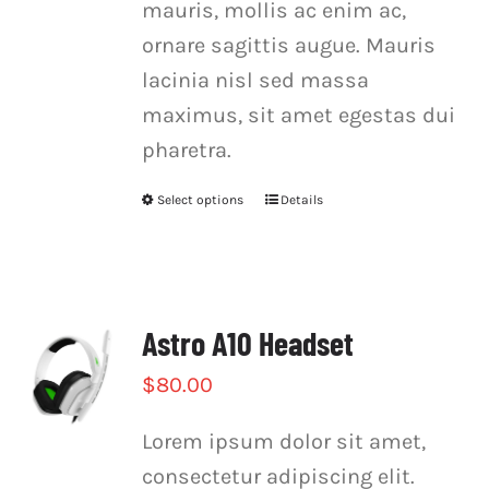
mauris, mollis ac enim ac,
ornare sagittis augue. Mauris
lacinia nisl sed massa
maximus, sit amet egestas dui
pharetra.
Select options
Details
This
product
has
multiple
Astro A10 Headset
variants.
The
$
80.00
options
Lorem ipsum dolor sit amet,
may
consectetur adipiscing elit.
be