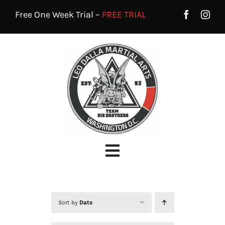
Skip
Free One Week Trial –
FREE TRIAL
to
content
Toggle
Navigation
HOME
PROGRAMS
Sort by
Date