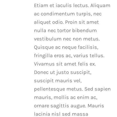
Etiam et iaculis lectus. Aliquam
chosen
ac condimentum turpis, nec
on
aliquet odio. Proin sit amet
the
nulla nec tortor bibendum
product
vestibulum nec non metus.
page
Quisque ac neque facilisis,
fringilla eros ac, varius tellus.
Vivamus sit amet felis ex.
Donec ut justo suscipit,
suscipit mauris vel,
pellentesque metus. Sed sapien
mauris, mollis ac enim ac,
ornare sagittis augue. Mauris
lacinia nisl sed massa